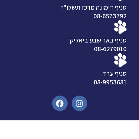
סניף דימונה מרכז תשלו"ז
08-6573792
סניף באר שבע ביאליק
08-6279010
סניף ערד
08-9953681