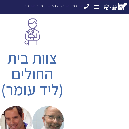
עומר
באר שבע
דימונה
ערד
צוות בית
החולים
(ליד עומר)