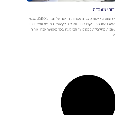
רותי מעבדה
בבית החולים קיימת מעבדה מצוידת וחדישה של חברת IDEXX. מכשיר
Catalyst המבצע בדיקות כימיה ומכשיר Procyte המבצע ספירת דם.
ובות מתקבלות במקום עד חצי שעה ובכך מאפשר אבחון מהיר
ל.