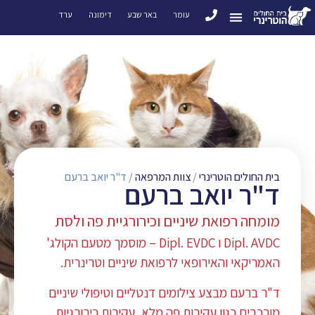
עומר
באר שבע
דימונה
ערד
בית החולים הוטרינרי
/
צוות המרפאה
/
ד"ר יואב ברעם
ד"ר יואב ברעם
מומחה רפואת שיניים וכירורגיית פה ולסת
Dipl. AVDC ו Dipl. EVDC – מוסמך מטעם הקולג'
האמריקאי והאירופאי לרפואת שיניים וטרינרית.
ד"ר ברעם מבצע צילומים דנטליים וטיפולי שיניים
מורכבים כגון עקירות פה מלא, עקירות כירורגיות,